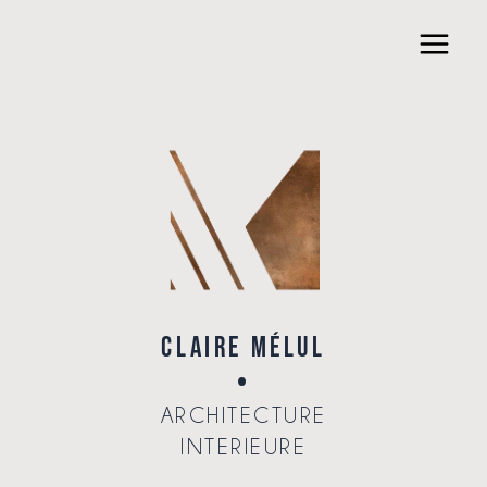
Aller
Main
au
Menu
contenu
CLAIRE MÉLUL
.
ARCHITECTURE
INTERIEURE